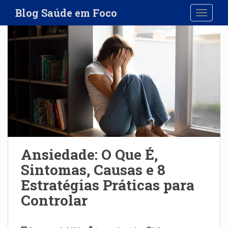
S
Blog Saúde em Foco
TOGGLE
k
i
p
t
o
m
a
i
n
c
o
n
Ansiedade: O Que É,
t
Sintomas, Causas e 8
e
Estratégias Práticas para
n
t
Controlar