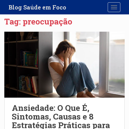
S
Blog Saúde em Foco
TOGGLE
k
i
Tag:
preocupação
p
t
o
m
a
i
n
c
o
n
t
e
n
Ansiedade: O Que É,
t
Sintomas, Causas e 8
Estratégias Práticas para