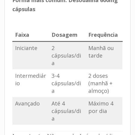
cápsulas
.
Faixa
Dosagem
Frequência
Iniciante
2
Manhã ou
cápsulas/di
tarde
a
Intermediár
3-4
2 doses
io
cápsulas/di
(manhã +
a
almoço)
Avançado
Até 4
Máximo 4
cápsulas/di
por dia
a