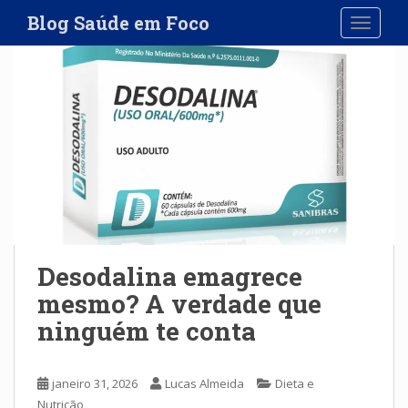
S
Blog Saúde em Foco
TOGGLE
k
i
p
t
o
m
a
i
n
c
o
n
Desodalina emagrece
t
mesmo? A verdade que
e
ninguém te conta
n
t
janeiro 31, 2026
Lucas Almeida
Dieta e
Nutrição