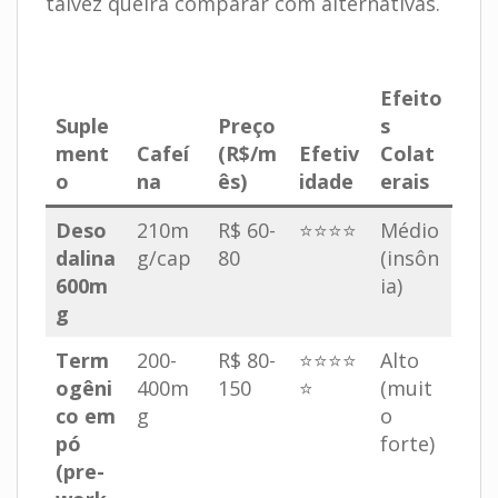
talvez queira comparar com alternativas.
.
Efeito
Suple
Preço
s
ment
Cafeí
(R$/m
Efetiv
Colat
o
na
ês)
idade
erais
Deso
210m
R$ 60-
⭐⭐⭐⭐
Médio
dalina
g/cap
80
(insôn
600m
ia)
g
Term
200-
R$ 80-
⭐⭐⭐⭐
Alto
ogêni
400m
150
⭐
(muit
co em
g
o
pó
forte)
(pre-