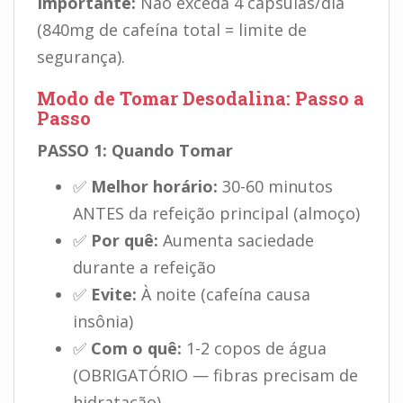
Importante:
Não exceda 4 cápsulas/dia
(840mg de cafeína total = limite de
segurança).
Modo de Tomar Desodalina: Passo a
Passo
PASSO 1: Quando Tomar
✅
Melhor horário:
30-60 minutos
ANTES da refeição principal (almoço)
✅
Por quê:
Aumenta saciedade
durante a refeição
✅
Evite:
À noite (cafeína causa
insônia)
✅
Com o quê:
1-2 copos de água
(OBRIGATÓRIO — fibras precisam de
hidratação)