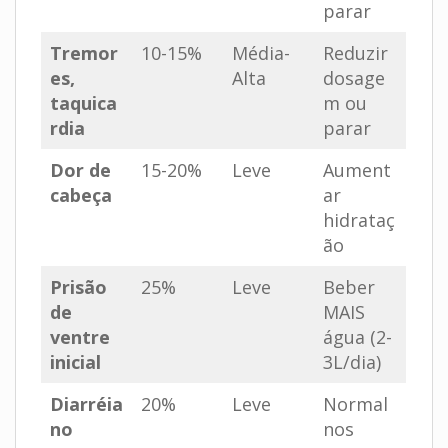
parar
Tremor
10-15%
Média-
Reduzir
es,
Alta
dosage
taquica
m ou
rdia
parar
Dor de
15-20%
Leve
Aument
cabeça
ar
hidrataç
ão
Prisão
25%
Leve
Beber
de
MAIS
ventre
água (2-
inicial
3L/dia)
Diarréia
20%
Leve
Normal
no
nos