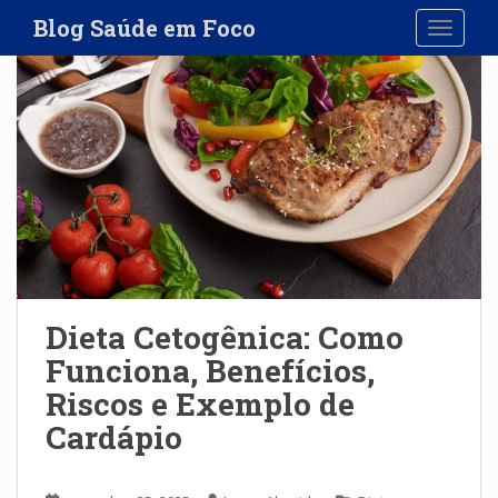
S
Blog Saúde em Foco
TOGGLE
k
i
p
t
o
m
a
i
n
c
o
n
Dieta Cetogênica: Como
t
Funciona, Benefícios,
e
Riscos e Exemplo de
n
t
Cardápio