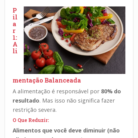
P
il
a
r
1:
A
li
mentação Balanceada
A alimentação é responsável por
80% do
resultado
. Mas isso não significa fazer
restrição severa.
O Que Reduzir:
Alimentos que você deve diminuir (não