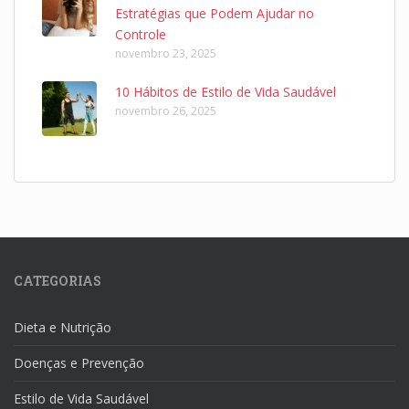
Estratégias que Podem Ajudar no
Controle
novembro 23, 2025
10 Hábitos de Estilo de Vida Saudável
novembro 26, 2025
CATEGORIAS
Dieta e Nutrição
Doenças e Prevenção
Estilo de Vida Saudável