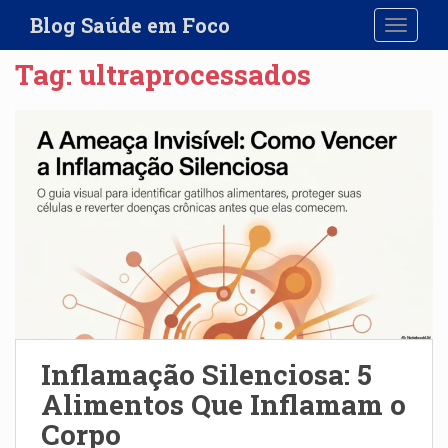
S
Blog Saúde em Foco
TOGGLE
k
i
Tag:
ultraprocessados
p
t
o
m
a
i
n
c
o
n
t
e
n
Inflamação Silenciosa: 5
t
Alimentos Que Inflamam o
Corpo