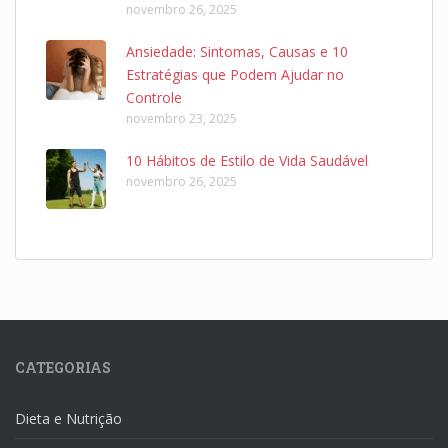
novembro 26, 2025
Ansiedade: Sintomas, Causas e 10
Estratégias que Podem Ajudar no
Controle
novembro 23, 2025
10 Hábitos de Estilo de Vida Saudável
novembro 26, 2025
CATEGORIAS
Dieta e Nutrição