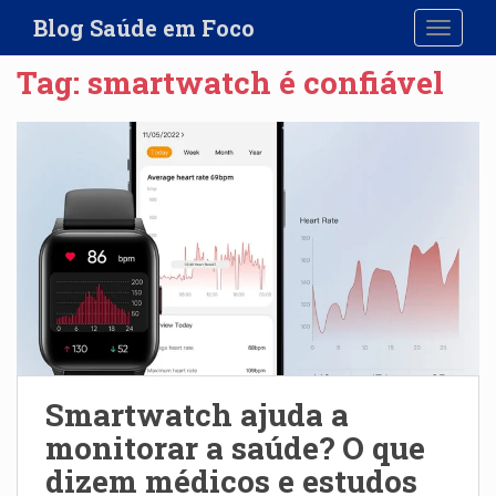
S
Blog Saúde em Foco
TOGGLE
k
i
Tag:
smartwatch é confiável
p
t
o
m
a
i
n
c
o
n
t
e
n
Smartwatch ajuda a
t
monitorar a saúde? O que
dizem médicos e estudos