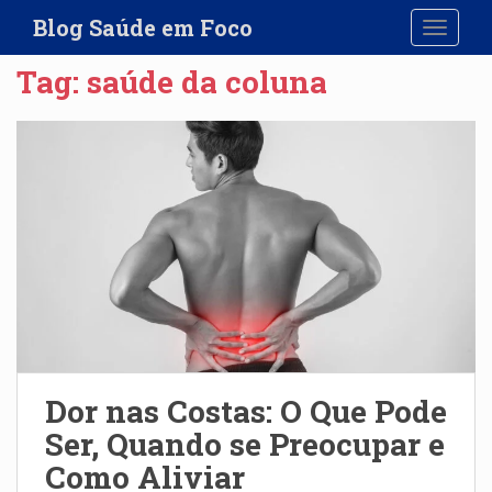
S
Blog Saúde em Foco
TOGGLE
k
i
Tag:
saúde da coluna
p
t
o
m
a
i
n
c
o
n
t
e
n
Dor nas Costas: O Que Pode
t
Ser, Quando se Preocupar e
Como Aliviar