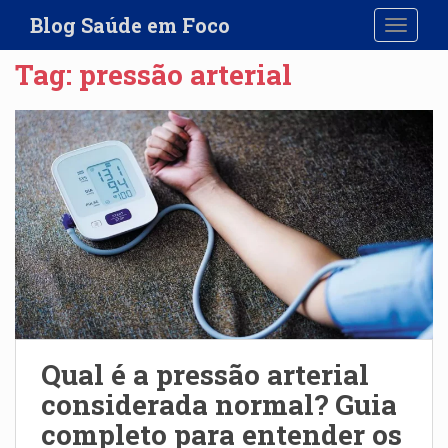
S
Blog Saúde em Foco
TOGGLE
k
i
Tag:
pressão arterial
p
t
o
m
a
i
n
c
o
n
t
e
n
Qual é a pressão arterial
t
considerada normal? Guia
completo para entender os