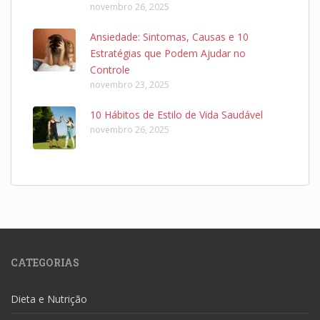
novembro 26, 2025
Ansiedade: Sintomas, Causas e 10
Estratégias que Podem Ajudar no
Controle
novembro 23, 2025
10 Hábitos de Estilo de Vida Saudável
novembro 26, 2025
CATEGORIAS
Dieta e Nutrição