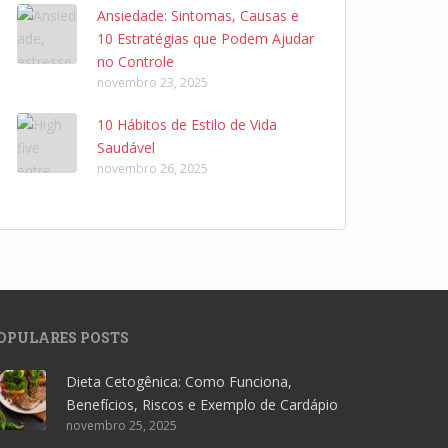
Ansiedade: Sintomas, Causas e
10 Estratégias que Podem Ajudar
no Controle
novembro 23, 2025
10 Hábitos de Estilo de Vida
Saudável
novembro 26, 2025
OPULARES POSTS
Dieta Cetogênica: Como Funciona,
Benefícios, Riscos e Exemplo de Cardápio
novembro 25, 2025