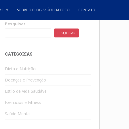
AS
SOBRE O BLOG SAÚDE EM FOCO
CONTATO
Pesquisar
PESQUISAR
CATEGORIAS
Dieta e Nutrição
Doenças e Prevenção
Estilo de Vida Saudável
Exercícios e Fitness
Saúde Mental