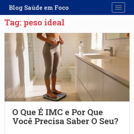
S
Blog Saúde em Foco
TOGGLE
k
i
Tag:
peso ideal
p
t
o
m
a
i
n
c
o
n
t
e
n
O Que É IMC e Por Que
t
Você Precisa Saber O Seu?