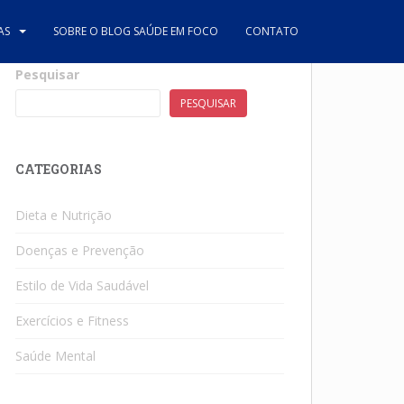
AS
SOBRE O BLOG SAÚDE EM FOCO
CONTATO
Pesquisar
PESQUISAR
CATEGORIAS
Dieta e Nutrição
Doenças e Prevenção
Estilo de Vida Saudável
Exercícios e Fitness
Saúde Mental