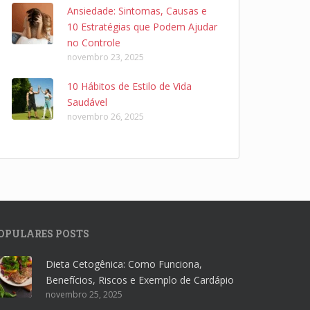
Ansiedade: Sintomas, Causas e
10 Estratégias que Podem Ajudar
no Controle
novembro 23, 2025
10 Hábitos de Estilo de Vida
Saudável
novembro 26, 2025
OPULARES POSTS
Dieta Cetogênica: Como Funciona,
Benefícios, Riscos e Exemplo de Cardápio
novembro 25, 2025