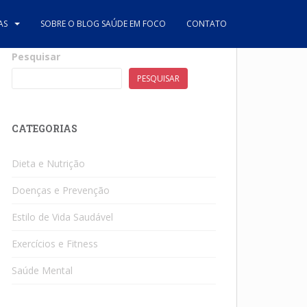
AS
SOBRE O BLOG SAÚDE EM FOCO
CONTATO
Pesquisar
PESQUISAR
CATEGORIAS
Dieta e Nutrição
Doenças e Prevenção
Estilo de Vida Saudável
Exercícios e Fitness
Saúde Mental