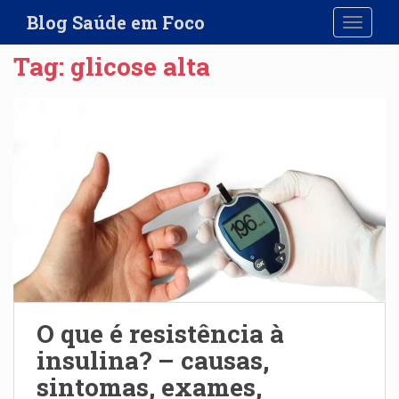
S
Blog Saúde em Foco
TOGGLE
k
i
Tag:
glicose alta
p
t
o
m
a
i
n
c
o
n
t
e
n
O que é resistência à
t
insulina? – causas,
sintomas, exames,