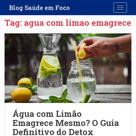
S
Blog Saúde em Foco
TOGGLE
k
i
Tag:
agua com limao emagrece
p
t
o
m
a
i
n
c
o
n
t
e
n
Água com Limão
t
Emagrece Mesmo? O Guia
Definitivo do Detox