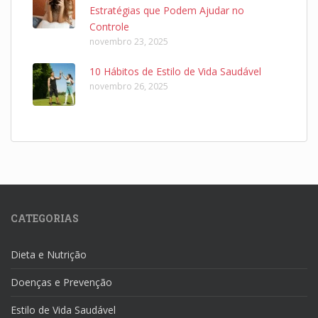
Estratégias que Podem Ajudar no
Controle
novembro 23, 2025
10 Hábitos de Estilo de Vida Saudável
novembro 26, 2025
CATEGORIAS
Dieta e Nutrição
Doenças e Prevenção
Estilo de Vida Saudável