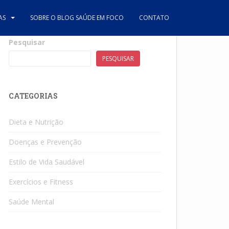
AS
SOBRE O BLOG SAÚDE EM FOCO
CONTATO
Pesquisar
PESQUISAR
CATEGORIAS
Dieta e Nutrição
Doenças e Prevenção
Estilo de Vida Saudável
Exercícios e Fitness
Saúde Mental