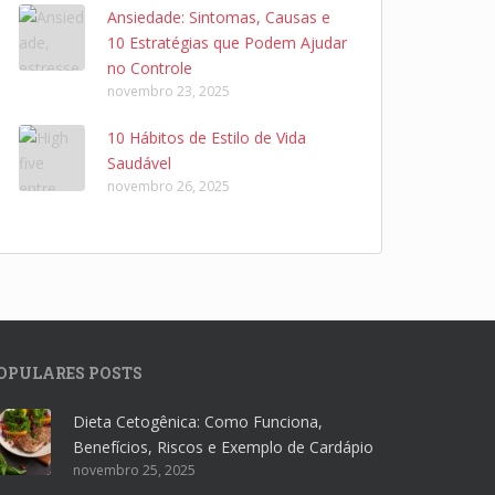
Ansiedade: Sintomas, Causas e
10 Estratégias que Podem Ajudar
no Controle
novembro 23, 2025
10 Hábitos de Estilo de Vida
Saudável
novembro 26, 2025
OPULARES POSTS
Dieta Cetogênica: Como Funciona,
Benefícios, Riscos e Exemplo de Cardápio
novembro 25, 2025