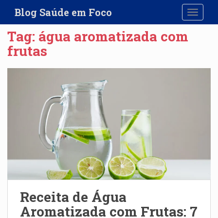
S
Blog Saúde em Foco
TOGGLE
k
i
Tag:
água aromatizada com
p
frutas
t
o
m
a
i
n
c
o
n
t
e
n
t
Receita de Água
Aromatizada com Frutas: 7