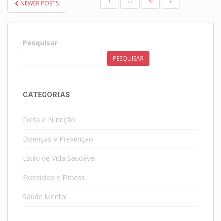
PAGINAÇÃO
1
…
6
7
NEWER POSTS
DE
POSTS
Pesquisar
PESQUISAR
CATEGORIAS
Dieta e Nutrição
Doenças e Prevenção
Estilo de Vida Saudável
Exercícios e Fitness
Saúde Mental