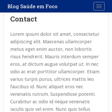
S
Blog Saúde em Foco
TOGGLE
k
i
Contact
p
t
o
Lorem ipsum dolor sit amet, consectetur
m
adipiscing elit. Maecenas ullamcorper
a
metus eget enim auctor, non lobortis
i
n
risus hendrerit. Mauris interdum semper
c
eros, at dictum augue volutpat ut. In nec
o
odio ac erat porttitor ullamcorper. Etiam
n
t
varius turpis purus, ultrices mattis leo
e
faucibus id. Nunc aliquet eros nec
n
venenatis rutrum. Suspendisse potenti.
t
Curabitur ac odio id neque venenatis
iaculis quis vel enim. Nunc quis tellus