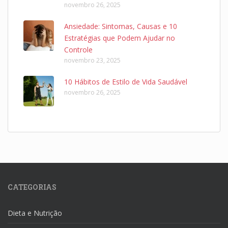
novembro 26, 2025
Ansiedade: Sintomas, Causas e 10
Estratégias que Podem Ajudar no
Controle
novembro 23, 2025
10 Hábitos de Estilo de Vida Saudável
novembro 26, 2025
CATEGORIAS
Dieta e Nutrição