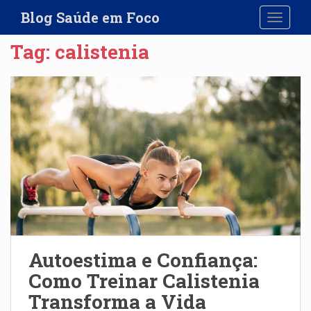
S
Blog Saúde em Foco
TOGGLE
k
i
Tag:
calistenia
p
t
o
m
a
i
n
c
o
n
t
e
n
Autoestima e Confiança:
t
Como Treinar Calistenia
Transforma a Vida